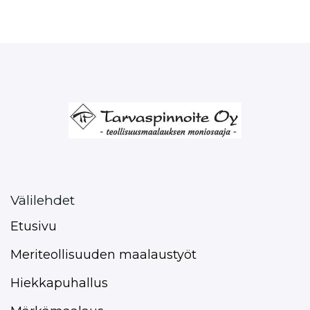
Välilehdet
Etusivu
Meriteollisuuden maalaustyöt
Hiekkapuhallus