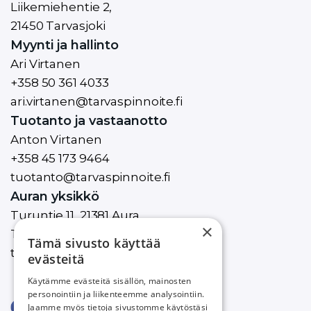
Liikemiehentie 2,
21450 Tarvasjoki
Myynti ja hallinto
Ari Virtanen
+358 50 361 4033
ari.virtanen@tarvaspinnoite.fi
Tuotanto ja vastaanotto
Anton Virtanen
+358 45 173 9464
tuotanto@tarvaspinnoite.fi
Auran yksikkö
Turuntie 11, 21381 Aura
×
Teemu
+358 45 877 5848
Tämä sivusto käyttää
teemu.virtanen@tarvaspinnoite.fi
evästeitä
Käytämme evästeitä sisällön, mainosten
personointiin ja liikenteemme analysointiin.
Jaamme myös tietoja sivustomme käytöstäsi